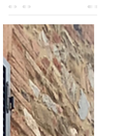
presente: quién fue Benkos Biohó En
pleno siglo XVII, en un contexto de
esclavitud, un hombre africano conocido
como Benkos Biohó (o Domingo Biohó)
emergió como líder de un grupo de
esclavos fugados que desafió al orden
institucional. Originario de las islas
Bijagós (actual Guinea-Bissau), fue
enviado a Cartagena de Indias como
esclavo. Sin embargo, junto con su
esposa Wiwa y otros cautivos, escapó
hacia la ciénaga de La Matuna y fundó