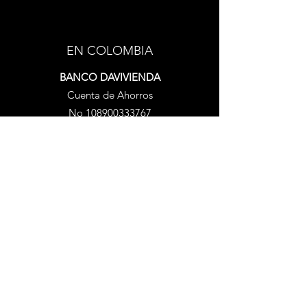
EN COLOMBIA
BANCO DAVIVIENDA
Cuenta de Ahorros
No
108900333767
FUERA DE COLOMBIA
PayPal
A través de nuestra cuenta
paypal.me/musicaconpassione