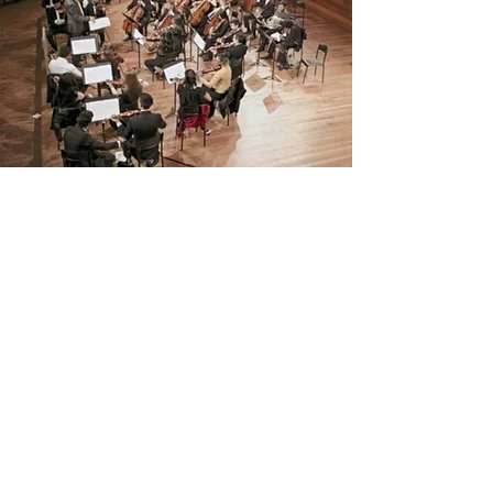
CONTACTO
¿Desea más información sobre
MUSICONPASS?
Estamos atentos a sus comunicaciones.
infomusicaconpassione@gmail.com
(601) 5253064